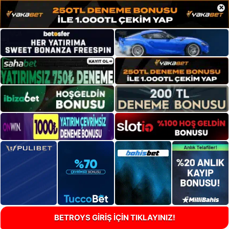
×
BETROYS GİRİŞ İÇİN TIKLAYINIZ!