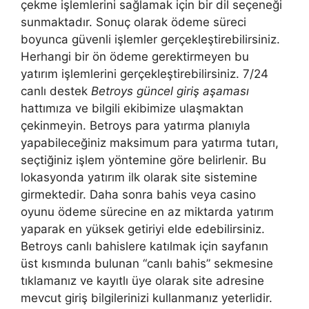
çekme işlemlerini sağlamak için bir dil seçeneği
sunmaktadır. Sonuç olarak ödeme süreci
boyunca güvenli işlemler gerçekleştirebilirsiniz.
Herhangi bir ön ödeme gerektirmeyen bu
yatırım işlemlerini gerçekleştirebilirsiniz. 7/24
canlı destek
Betroys güncel giriş aşaması
hattımıza ve bilgili ekibimize ulaşmaktan
çekinmeyin. Betroys para yatırma planıyla
yapabileceğiniz maksimum para yatırma tutarı,
seçtiğiniz işlem yöntemine göre belirlenir. Bu
lokasyonda yatırım ilk olarak site sistemine
girmektedir. Daha sonra bahis veya casino
oyunu ödeme sürecine en az miktarda yatırım
yaparak en yüksek getiriyi elde edebilirsiniz.
Betroys canlı bahislere katılmak için sayfanın
üst kısmında bulunan “canlı bahis” sekmesine
tıklamanız ve kayıtlı üye olarak site adresine
mevcut giriş bilgilerinizi kullanmanız yeterlidir.