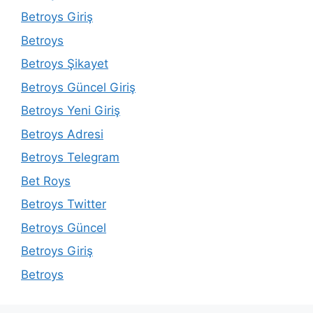
Betroys Giriş
Betroys
Betroys Şikayet
Betroys Güncel Giriş
Betroys Yeni Giriş
Betroys Adresi
Betroys Telegram
Bet Roys
Betroys Twitter
Betroys Güncel
Betroys Giriş
Betroys