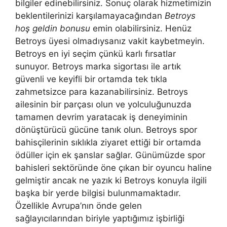
bilgiler edinebilirsiniz. Sonuç olarak hizmetimizin
beklentilerinizi karşılamayacağından
Betroys
hoş geldin bonusu
emin olabilirsiniz. Henüz
Betroys üyesi olmadıysanız vakit kaybetmeyin.
Betroys en iyi seçim çünkü karlı fırsatlar
sunuyor. Betroys marka sigortası ile artık
güvenli ve keyifli bir ortamda tek tıkla
zahmetsizce para kazanabilirsiniz. Betroys
ailesinin bir parçası olun ve yolculuğunuzda
tamamen devrim yaratacak iş deneyiminin
dönüştürücü gücüne tanık olun. Betroys spor
bahisçilerinin sıklıkla ziyaret ettiği bir ortamda
ödüller için ek şanslar sağlar. Günümüzde spor
bahisleri sektöründe öne çıkan bir oyuncu haline
gelmiştir ancak ne yazık ki Betroys konuyla ilgili
başka bir yerde bilgisi bulunmamaktadır.
Özellikle Avrupa’nın önde gelen
sağlayıcılarından biriyle yaptığımız işbirliği