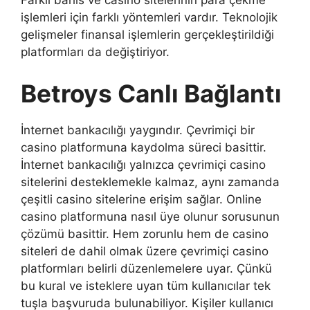
Farklı bahis ve casino sitelerinin para çekme
işlemleri için farklı yöntemleri vardır. Teknolojik
gelişmeler finansal işlemlerin gerçekleştirildiği
platformları da değiştiriyor.
Betroys Canlı Bağlantı
İnternet bankacılığı yaygındır. Çevrimiçi bir
casino platformuna kaydolma süreci basittir.
İnternet bankacılığı yalnızca çevrimiçi casino
sitelerini desteklemekle kalmaz, aynı zamanda
çeşitli casino sitelerine erişim sağlar. Online
casino platformuna nasıl üye olunur sorusunun
çözümü basittir. Hem zorunlu hem de casino
siteleri de dahil olmak üzere çevrimiçi casino
platformları belirli düzenlemelere uyar. Çünkü
bu kural ve isteklere uyan tüm kullanıcılar tek
tuşla başvuruda bulunabiliyor. Kişiler kullanıcı