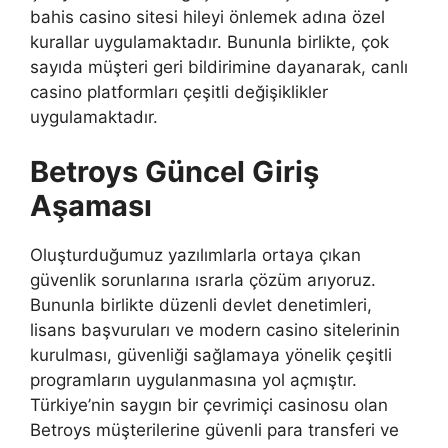
bahis casino sitesi hileyi önlemek adına özel
kurallar uygulamaktadır. Bununla birlikte, çok
sayıda müşteri geri bildirimine dayanarak, canlı
casino platformları çeşitli değişiklikler
uygulamaktadır.
Betroys Güncel Giriş
Aşaması
Oluşturduğumuz yazılımlarla ortaya çıkan
güvenlik sorunlarına ısrarla çözüm arıyoruz.
Bununla birlikte düzenli devlet denetimleri,
lisans başvuruları ve modern casino sitelerinin
kurulması, güvenliği sağlamaya yönelik çeşitli
programların uygulanmasına yol açmıştır.
Türkiye’nin saygın bir çevrimiçi casinosu olan
Betroys müşterilerine güvenli para transferi ve