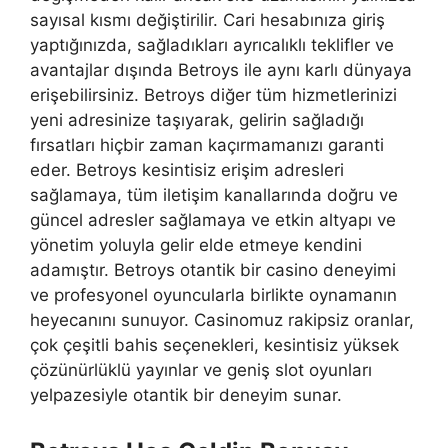
sayısal kısmı değiştirilir. Cari hesabınıza giriş
yaptığınızda, sağladıkları ayrıcalıklı teklifler ve
avantajlar dışında Betroys ile aynı karlı dünyaya
erişebilirsiniz. Betroys diğer tüm hizmetlerinizi
yeni adresinize taşıyarak, gelirin sağladığı
fırsatları hiçbir zaman kaçırmamanızı garanti
eder. Betroys kesintisiz erişim adresleri
sağlamaya, tüm iletişim kanallarında doğru ve
güncel adresler sağlamaya ve etkin altyapı ve
yönetim yoluyla gelir elde etmeye kendini
adamıştır. Betroys otantik bir casino deneyimi
ve profesyonel oyuncularla birlikte oynamanın
heyecanını sunuyor. Casinomuz rakipsiz oranlar,
çok çeşitli bahis seçenekleri, kesintisiz yüksek
çözünürlüklü yayınlar ve geniş slot oyunları
yelpazesiyle otantik bir deneyim sunar.