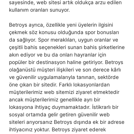
sayesinde, web sitesi artık oldukça arzu edilen
kullanım oranları sunuyor.
Betroys ayrıca, özellikle yeni üyelerin ilgisini
çekmek söz konusu olduğunda spor bonusları
da sağlıyor. Spor meraklıları, uygun oranlar ve
çeşitli bahis seçenekleri sunan bahis şirketlerine
akın ediyor ve bu da onları hayranlar için
popüler bir destinasyon haline getiriyor. Betroys
olağanüstü müşteri ilişkileri ve son derece kârlı
ve güvenilir uygulamalarıyla tanınan, sektörde
öne çıkan bir sitedir. Farklı lokasyonlardan
müşterilerimiz web sitemizi ziyaret etmektedir
ancak müşterilerimiz genellikle ayrı bir
lokasyona ihtiyaç duymamaktadır. İstikrarlı bir
sosyal ortamda gelir getiren güvenilir web
siteleri arıyorsanız Betroys dışında ek bir adrese
ihtiyacınız yoktur. Betroys ziyaret ederek