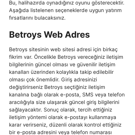
Bu, halihazırda oynadığınız oyunu gösterecektir.
Aşağıda listelenen seçeneklerde uygun yatırım
fırsatlarını bulacaksınız.
Betroys Web Adres
Betroys sitesinin web sitesi adresi için birkaç
fikrim var. Öncelikle Betroys vereceğiniz iletişim
bilgilerinin güncel olması ve güvenilir iletişim
kanalları üzerinden kolaylıkla takip edilebilir
olması çok önemlidir. Giriş adresinizi
değiştirirseniz Betroys seçtiğiniz iletişim
kanalına bağlı olarak e-posta, SMS veya telefon
aracılığıyla size ulaşarak güncel giriş bilgilerini
sağlayacaktır. Sonuç olarak, tercih ettiğiniz
iletişim yöntemi olarak e-postayı kullanmaya
karar verirseniz, düzenli olarak kontrol ettiğiniz
bir e-posta adresini veya telefon numarası