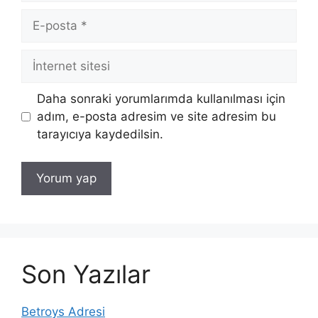
E-
posta
İnternet
sitesi
Daha sonraki yorumlarımda kullanılması için
adım, e-posta adresim ve site adresim bu
tarayıcıya kaydedilsin.
Son Yazılar
Betroys Adresi