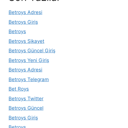
Betroys Adresi
Betroys Giriş
Betroys
Betroys Şikayet
Betroys Güncel Giriş
Betroys Yeni Giriş
Betroys Adresi
Betroys Telegram
Bet Roys
Betroys Twitter
Betroys Güncel
Betroys Giriş
Betroys