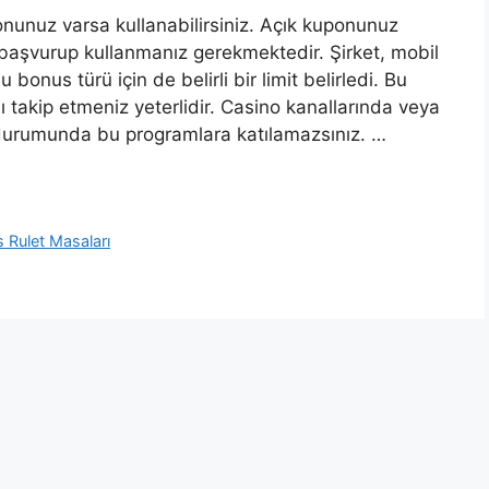
nunuz varsa kullanabilirsiniz. Açık kuponunuz
aşvurup kullanmanız gerekmektedir. Şirket, mobil
bonus türü için de belirli bir limit belirledi. Bu
ı takip etmeniz yeterlidir. Casino kanallarında veya
 durumunda bu programlara katılamazsınız. …
 Rulet Masaları