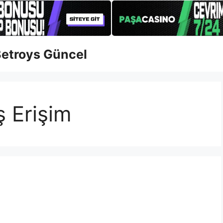
Betroys Güncel
ş Erişim