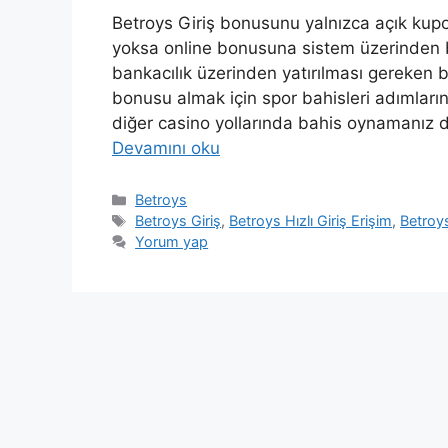
Betroys Giriş bonusunu yalnızca açık kupo
yoksa online bonusuna sistem üzerinden b
bankacılık üzerinden yatırılması gereken bu 
bonusu almak için spor bahisleri adımların
diğer casino yollarında bahis oynamanız
Devamını oku
Kategoriler
Betroys
Etiketler
Betroys Giriş
,
Betroys Hızlı Giriş Erişim
,
Betroys
Yorum yap